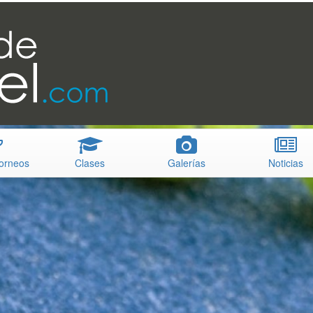
Torneos
C
lases
Galerías
N
oticias