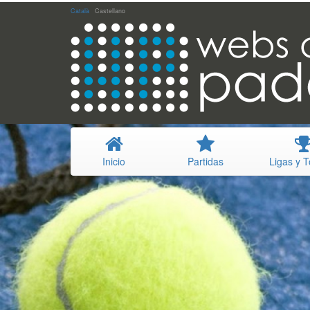
Català
Castellano
I
nicio
P
artidas
L
igas y 